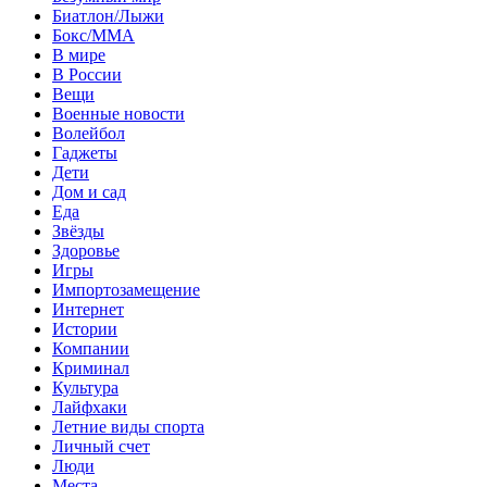
Биатлон/Лыжи
Бокс/MMA
В мире
В России
Вещи
Военные новости
Волейбол
Гаджеты
Дети
Дом и сад
Еда
Звёзды
Здоровье
Игры
Импортозамещение
Интернет
Истории
Компании
Криминал
Культура
Лайфхаки
Летние виды спорта
Личный счет
Люди
Места