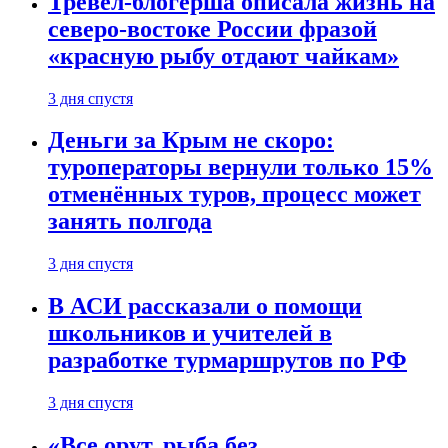
Тревел-блогерша описала жизнь на
северо-востоке России фразой
«красную рыбу отдают чайкам»
3 дня спустя
Деньги за Крым не скоро:
туроператоры вернули только 15%
отменённых туров, процесс может
занять полгода
3 дня спустя
В АСИ рассказали о помощи
школьников и учителей в
разработке турмаршрутов по РФ
3 дня спустя
«Все орут, рыба без