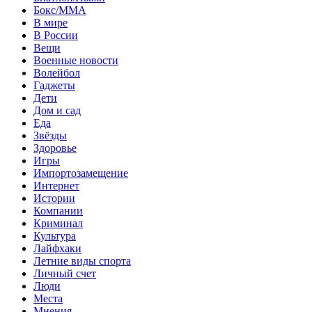
Бокс/MMA
В мире
В России
Вещи
Военные новости
Волейбол
Гаджеты
Дети
Дом и сад
Еда
Звёзды
Здоровье
Игры
Импортозамещение
Интернет
Истории
Компании
Криминал
Культура
Лайфхаки
Летние виды спорта
Личный счет
Люди
Места
Мнения