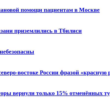
лановой помощи пациентам в Москве
Казани приземлились в Тбилиси
 небезопасны
северо-востоке России фразой «красную
торы вернули только 15% отменённых тур