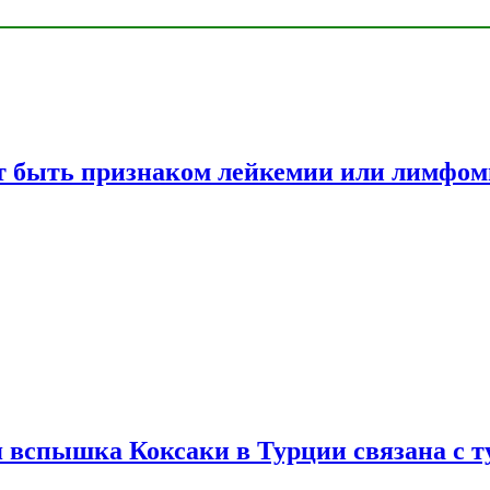
жет быть признаком лейкемии или лимфо
вспышка Коксаки в Турции связана с т