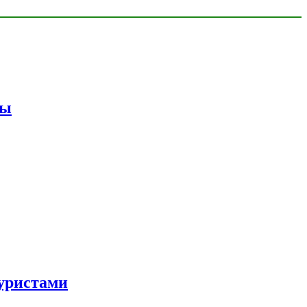
мы
уристами