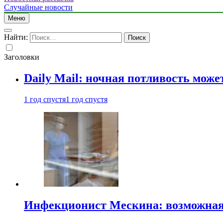
Случайные новости
Меню
Найти:
Заголовки
Daily Mail: ночная потливость мо
1 год спустя
1 год спустя
Инфекционист Мескина: возможная 