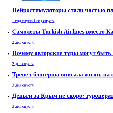
Нейростимуляторы стали частью п
1 год спустя
1 год спустя
Самолеты Turkish Airlines вместо 
2 дня спустя
Почему авторские туры могут быть
2 дня спустя
Тревел-блогерша описала жизнь на 
3 дня спустя
Деньги за Крым не скоро: туропера
3 дня спустя