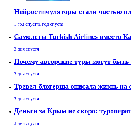
Нейростимуляторы стали частью п
1 год спустя
1 год спустя
Самолеты Turkish Airlines вместо 
3 дня спустя
Почему авторские туры могут быть
3 дня спустя
Тревел-блогерша описала жизнь на 
3 дня спустя
Деньги за Крым не скоро: туропера
3 дня спустя