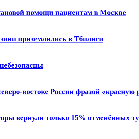
лановой помощи пациентам в Москве
Казани приземлились в Тбилиси
 небезопасны
северо-востоке России фразой «красную
торы вернули только 15% отменённых тур