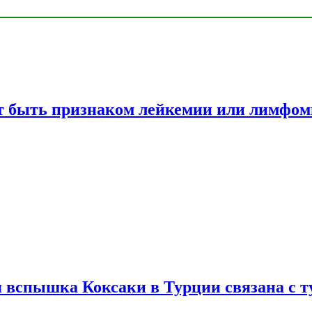
жет быть признаком лейкемии или лимфо
вспышка Коксаки в Турции связана с т