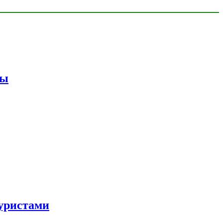
мы
уристами