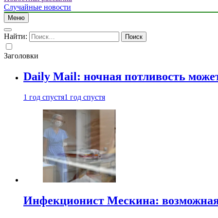
Случайные новости
Меню
Найти:
Заголовки
Daily Mail: ночная потливость мо
1 год спустя
1 год спустя
Инфекционист Мескина: возможная 