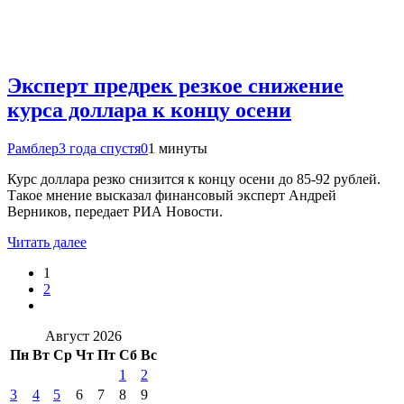
Эксперт предрек резкое снижение
курса доллара к концу осени
Рамблер
3 года спустя
0
1 минуты
Курс доллара резко снизится к концу осени до 85-92 рублей.
Такое мнение высказал финансовый эксперт Андрей
Верников, передает РИА Новости.
Читать далее
1
2
Август 2026
Пн
Вт
Ср
Чт
Пт
Сб
Вс
1
2
3
4
5
6
7
8
9