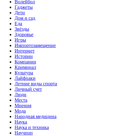
Волейбол
Гаджеты
Дети
Дом и сад
Еда
Звёзды
Здоровье
Игры
Импортозамещение
Интернет
Истории
Компании
Криминал
Культура
Лайфхаки
Летние виды спорта
Личный счет
Люди
Места
Мнения
Мода
Народная медицина
Наука
Наука и техника
Научпоп