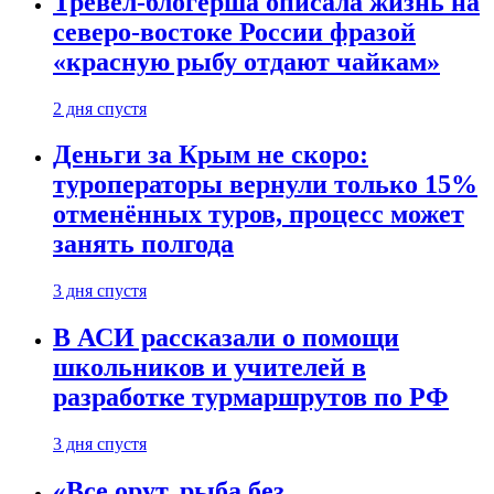
Тревел-блогерша описала жизнь на
северо-востоке России фразой
«красную рыбу отдают чайкам»
2 дня спустя
Деньги за Крым не скоро:
туроператоры вернули только 15%
отменённых туров, процесс может
занять полгода
3 дня спустя
В АСИ рассказали о помощи
школьников и учителей в
разработке турмаршрутов по РФ
3 дня спустя
«Все орут, рыба без