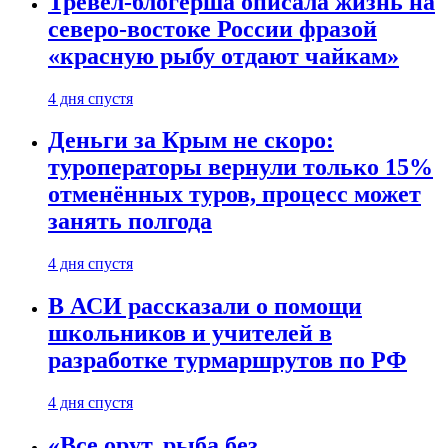
Тревел-блогерша описала жизнь на
северо-востоке России фразой
«красную рыбу отдают чайкам»
4 дня спустя
Деньги за Крым не скоро:
туроператоры вернули только 15%
отменённых туров, процесс может
занять полгода
4 дня спустя
В АСИ рассказали о помощи
школьников и учителей в
разработке турмаршрутов по РФ
4 дня спустя
«Все орут, рыба без