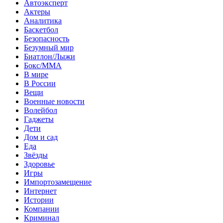
Автоэксперт
Актеры
Аналитика
Баскетбол
Безопасность
Безумный мир
Биатлон/Лыжи
Бокс/MMA
В мире
В России
Вещи
Военные новости
Волейбол
Гаджеты
Дети
Дом и сад
Еда
Звёзды
Здоровье
Игры
Импортозамещение
Интернет
Истории
Компании
Криминал