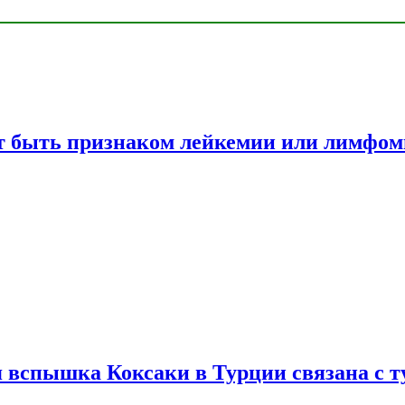
жет быть признаком лейкемии или лимфо
вспышка Коксаки в Турции связана с т