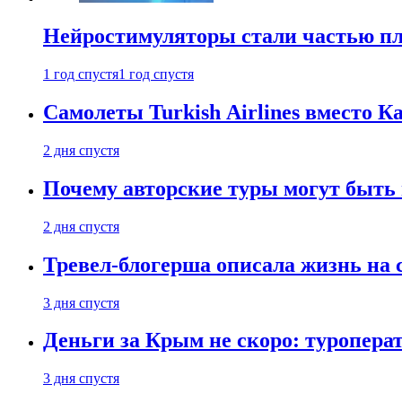
Нейростимуляторы стали частью п
1 год спустя
1 год спустя
Самолеты Turkish Airlines вместо 
2 дня спустя
Почему авторские туры могут быть
2 дня спустя
Тревел-блогерша описала жизнь на 
3 дня спустя
Деньги за Крым не скоро: туропера
3 дня спустя