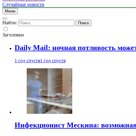
Случайные новости
Меню
Найти:
Заголовки
Daily Mail: ночная потливость мо
1 год спустя
1 год спустя
Инфекционист Мескина: возможная 