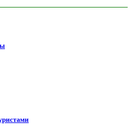
мы
уристами