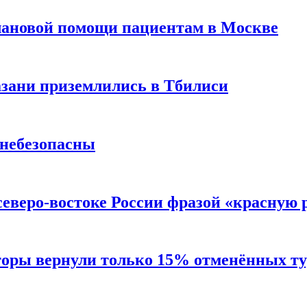
лановой помощи пациентам в Москве
Казани приземлились в Тбилиси
 небезопасны
северо-востоке России фразой «красную
торы вернули только 15% отменённых тур