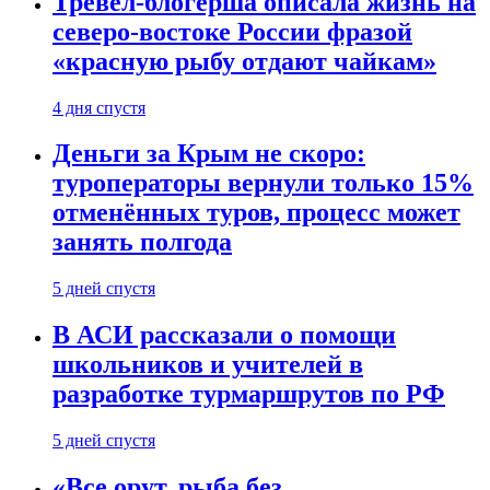
Тревел-блогерша описала жизнь на
северо-востоке России фразой
«красную рыбу отдают чайкам»
4 дня спустя
Деньги за Крым не скоро:
туроператоры вернули только 15%
отменённых туров, процесс может
занять полгода
5 дней спустя
В АСИ рассказали о помощи
школьников и учителей в
разработке турмаршрутов по РФ
5 дней спустя
«Все орут, рыба без