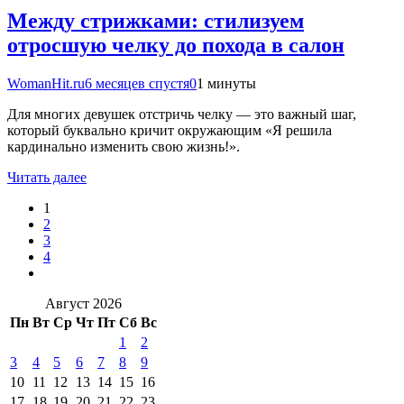
Между стрижками: стилизуем
отросшую челку до похода в салон
WomanHit.ru
6 месяцев спустя
0
1 минуты
Для многих девушек отстричь челку — это важный шаг,
который буквально кричит окружающим «Я решила
кардинально изменить свою жизнь!».
Читать далее
1
2
3
4
Август 2026
Пн
Вт
Ср
Чт
Пт
Сб
Вс
1
2
3
4
5
6
7
8
9
10
11
12
13
14
15
16
17
18
19
20
21
22
23