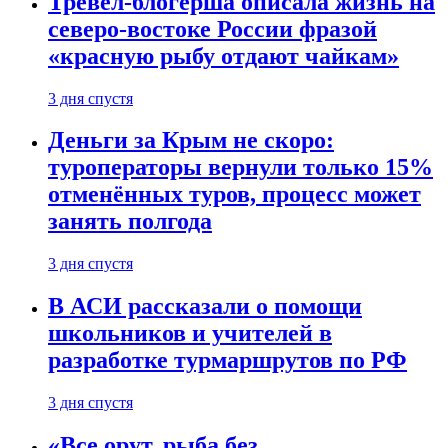
Тревел-блогерша описала жизнь на
северо-востоке России фразой
«красную рыбу отдают чайкам»
3 дня спустя
Деньги за Крым не скоро:
туроператоры вернули только 15%
отменённых туров, процесс может
занять полгода
3 дня спустя
В АСИ рассказали о помощи
школьников и учителей в
разработке турмаршрутов по РФ
3 дня спустя
«Все орут, рыба без