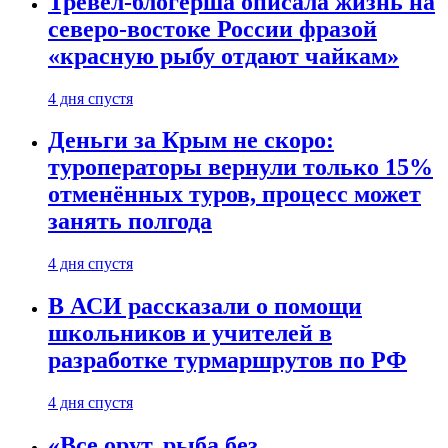
Тревел-блогерша описала жизнь на
северо-востоке России фразой
«красную рыбу отдают чайкам»
4 дня спустя
Деньги за Крым не скоро:
туроператоры вернули только 15%
отменённых туров, процесс может
занять полгода
4 дня спустя
В АСИ рассказали о помощи
школьников и учителей в
разработке турмаршрутов по РФ
4 дня спустя
«Все орут, рыба без