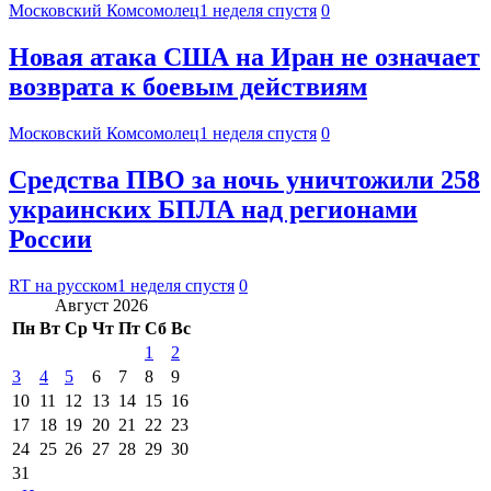
Московский Комсомолец
1 неделя спустя
0
Новая атака США на Иран не означает
возврата к боевым действиям
Московский Комсомолец
1 неделя спустя
0
Средства ПВО за ночь уничтожили 258
украинских БПЛА над регионами
России
RT на русском
1 неделя спустя
0
Август 2026
Пн
Вт
Ср
Чт
Пт
Сб
Вс
1
2
3
4
5
6
7
8
9
10
11
12
13
14
15
16
17
18
19
20
21
22
23
24
25
26
27
28
29
30
31