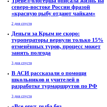
Тревел-блогерша описала жизнь на
северо-востоке России фразой
«красную рыбу отдают чайкам»
2 дня спустя
Деньги за Крым не скоро:
туроператоры вернули только 15%
отменённых туров, процесс может
занять полгода
3 дня спустя
В АСИ рассказали о помощи
школьников и учителей в
разработке турмаршрутов по РФ
3 дня спустя
«Все орут, рыба без