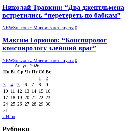
Николай Травкин: “Два джентльмена
встретились “перетереть по бабкам”
NEWSru.com :: Мнения
5 лет спустя
0
Максим Горюнов: “Конспиролог
конспирологу злейший враг”
NEWSru.com :: Мнения
5 лет спустя
0
Август 2026
Пн
Вт
Ср
Чт
Пт
Сб
Вс
1
2
3
4
5
6
7
8
9
10
11
12
13
14
15
16
17
18
19
20
21
22
23
24
25
26
27
28
29
30
31
« Июл
Рубрики