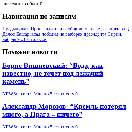
последних событий.
Навигация по записям
Предыдущая:
Производители сообщили о риске дефицита яиц
Далее:
Башар Асад победил на выборах президента Сирии,
набрав 95,1% голосов
Похожие новости
Борис Вишневский: “Вода, как
известно, не течет под лежачий
камень”
NEWSru.com :: Мнения
5 лет спустя
0
Александр Морозов: “Кремль потерял
много, а Прага – ничего”
NEWSru.com :: Мнения
5 лет спустя
0