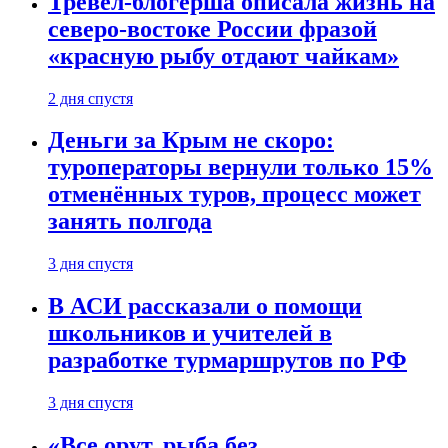
Тревел-блогерша описала жизнь на
северо-востоке России фразой
«красную рыбу отдают чайкам»
2 дня спустя
Деньги за Крым не скоро:
туроператоры вернули только 15%
отменённых туров, процесс может
занять полгода
3 дня спустя
В АСИ рассказали о помощи
школьников и учителей в
разработке турмаршрутов по РФ
3 дня спустя
«Все орут, рыба без