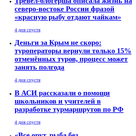
Тревел-блогерша описала жизнь на
северо-востоке России фразой
«красную рыбу отдают чайкам»
4 дня спустя
Деньги за Крым не скоро:
туроператоры вернули только 15%
отменённых туров, процесс может
занять полгода
4 дня спустя
В АСИ рассказали о помощи
школьников и учителей в
разработке турмаршрутов по РФ
4 дня спустя
«Все орут, рыба без