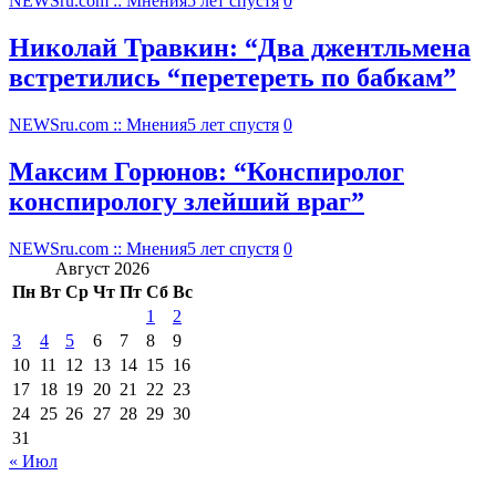
NEWSru.com :: Мнения
5 лет спустя
0
Николай Травкин: “Два джентльмена
встретились “перетереть по бабкам”
NEWSru.com :: Мнения
5 лет спустя
0
Максим Горюнов: “Конспиролог
конспирологу злейший враг”
NEWSru.com :: Мнения
5 лет спустя
0
Август 2026
Пн
Вт
Ср
Чт
Пт
Сб
Вс
1
2
3
4
5
6
7
8
9
10
11
12
13
14
15
16
17
18
19
20
21
22
23
24
25
26
27
28
29
30
31
« Июл