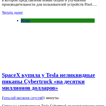
в которой представлены новые опции и улучшения
производительности для пользователей устройств Pixel….
Читать далее
Игры
SpaceX купила у Tesla неликвидные
пикапы Cybertruck «на десятки
миллионов долларов»
Ferra.ru
8 месяцев спустя
0
1 минуты
Спрос на электропикап Tesla Cybertruck оказался гораздо ниже