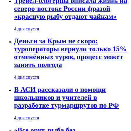
Тревел-блогерша описала жизнь на
северо-востоке России фразой
«красную рыбу отдают чайкам»
4 дня спустя
Деньги за Крым не скоро:
туроператоры вернули только 15%
отменённых туров, процесс может
занять полгода
4 дня спустя
В АСИ рассказали о помощи
школьников и учителей в
разработке турмаршрутов по РФ
4 дня спустя
«Все орут, рыба без