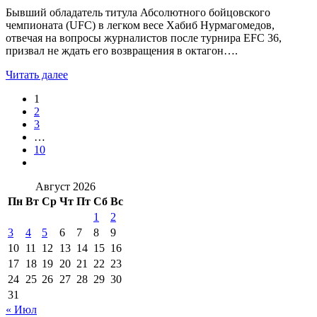
Бывший обладатель титула Абсолютного бойцовского
чемпионата (UFC) в легком весе Хабиб Нурмагомедов,
отвечая на вопросы журналистов после турнира EFC 36,
призвал не ждать его возвращения в октагон….
Читать далее
1
2
3
…
10
Август 2026
Пн
Вт
Ср
Чт
Пт
Сб
Вс
1
2
3
4
5
6
7
8
9
10
11
12
13
14
15
16
17
18
19
20
21
22
23
24
25
26
27
28
29
30
31
« Июл