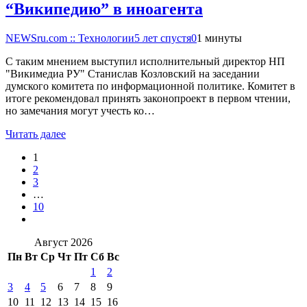
“Википедию” в иноагента
NEWSru.com :: Технологии
5 лет спустя
0
1 минуты
С таким мнением выступил исполнительный директор НП
"Викимедиа РУ" Станислав Козловский на заседании
думского комитета по информационной политике. Комитет в
итоге рекомендовал принять законопроект в первом чтении,
но замечания могут учесть ко…
Читать далее
1
2
3
…
10
Август 2026
Пн
Вт
Ср
Чт
Пт
Сб
Вс
1
2
3
4
5
6
7
8
9
10
11
12
13
14
15
16