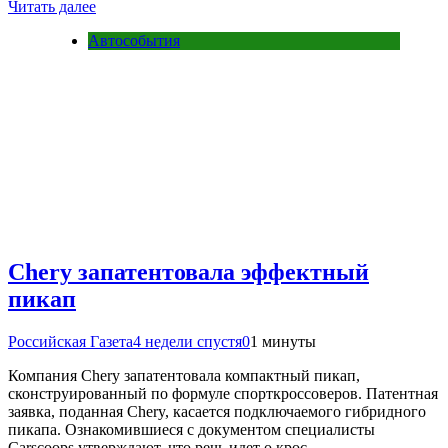
Читать далее
Автособытия
Chery запатентовала эффектный
пикап
Российская Газета
4 недели спустя
0
1 минуты
Компания Chery запатентовала компактный пикап,
сконструированный по формуле спорткроссоверов. Патентная
заявка, поданная Chery, касается подключаемого гибридного
пикапа. Ознакомившиеся с документом специалисты
Carscoops утверждают, что речь идет о крос…