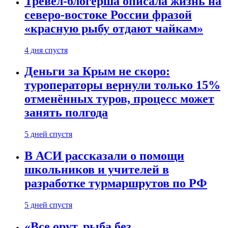
Тревел-блогерша описала жизнь на
северо-востоке России фразой
«красную рыбу отдают чайкам»
4 дня спустя
Деньги за Крым не скоро:
туроператоры вернули только 15%
отменённых туров, процесс может
занять полгода
5 дней спустя
В АСИ рассказали о помощи
школьников и учителей в
разработке турмаршрутов по РФ
5 дней спустя
«Все орут, рыба без