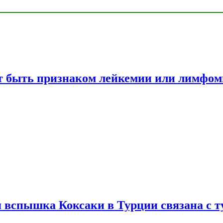
жет быть признаком лейкемии или лимфо
вспышка Коксаки в Турции связана с т