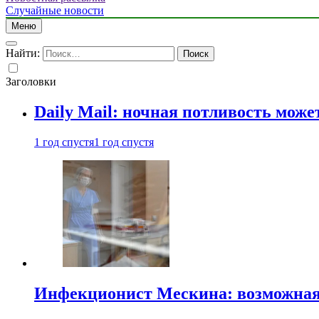
Случайные новости
Меню
Найти:
Заголовки
Daily Mail: ночная потливость мо
1 год спустя
1 год спустя
Инфекционист Мескина: возможная 