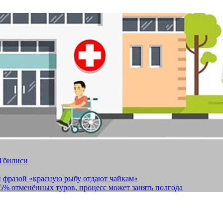
 Тбилиси
и фразой «красную рыбу отдают чайкам»
15% отменённых туров, процесс может занять полгода