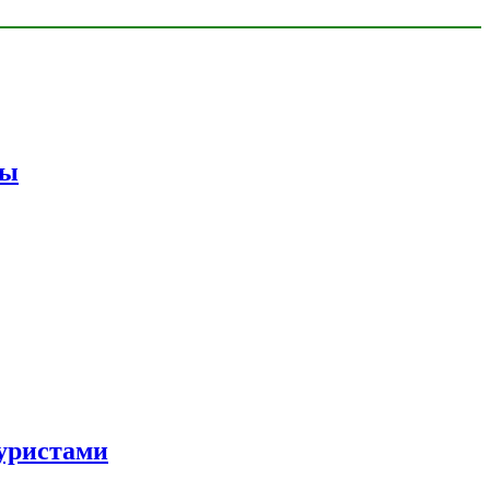
мы
уристами