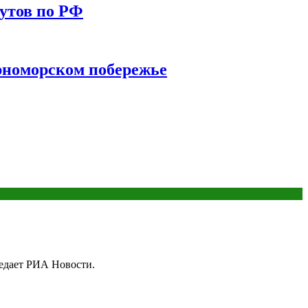
утов по РФ
ерноморском побережье
редает РИА Новости.