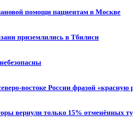
лановой помощи пациентам в Москве
Казани приземлились в Тбилиси
 небезопасны
северо-востоке России фразой «красную
торы вернули только 15% отменённых тур