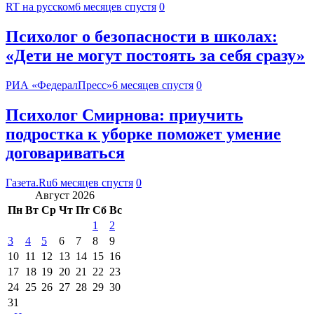
RT на русском
6 месяцев спустя
0
Психолог о безопасности в школах:
«Дети не могут постоять за себя сразу»
РИА «ФедералПресс»
6 месяцев спустя
0
Психолог Смирнова: приучить
подростка к уборке поможет умение
договариваться
Газета.Ru
6 месяцев спустя
0
Август 2026
Пн
Вт
Ср
Чт
Пт
Сб
Вс
1
2
3
4
5
6
7
8
9
10
11
12
13
14
15
16
17
18
19
20
21
22
23
24
25
26
27
28
29
30
31