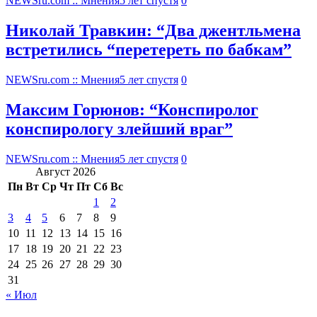
NEWSru.com :: Мнения
5 лет спустя
0
Николай Травкин: “Два джентльмена
встретились “перетереть по бабкам”
NEWSru.com :: Мнения
5 лет спустя
0
Максим Горюнов: “Конспиролог
конспирологу злейший враг”
NEWSru.com :: Мнения
5 лет спустя
0
Август 2026
Пн
Вт
Ср
Чт
Пт
Сб
Вс
1
2
3
4
5
6
7
8
9
10
11
12
13
14
15
16
17
18
19
20
21
22
23
24
25
26
27
28
29
30
31
« Июл