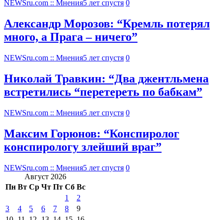
NEWSru.com :: Мнения
5 лет спустя
0
Александр Морозов: “Кремль потерял
много, а Прага – ничего”
NEWSru.com :: Мнения
5 лет спустя
0
Николай Травкин: “Два джентльмена
встретились “перетереть по бабкам”
NEWSru.com :: Мнения
5 лет спустя
0
Максим Горюнов: “Конспиролог
конспирологу злейший враг”
NEWSru.com :: Мнения
5 лет спустя
0
Август 2026
Пн
Вт
Ср
Чт
Пт
Сб
Вс
1
2
3
4
5
6
7
8
9
10
11
12
13
14
15
16