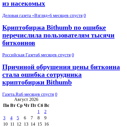
из насекомых
Деловая газета «Взгляд»
6 месяцев спустя
0
Криптобиржа Bithumb по ошибке
перечислила пользователям тысячи
биткоинов
Российская Газета
6 месяцев спустя
0
Причиной обрушения цены биткоина
стала ошибка сотрудника
криптобиржи Bithumb
Газета.Ru
6 месяцев спустя
0
Август 2026
Пн
Вт
Ср
Чт
Пт
Сб
Вс
1
2
3
4
5
6
7
8
9
10
11
12
13
14
15
16