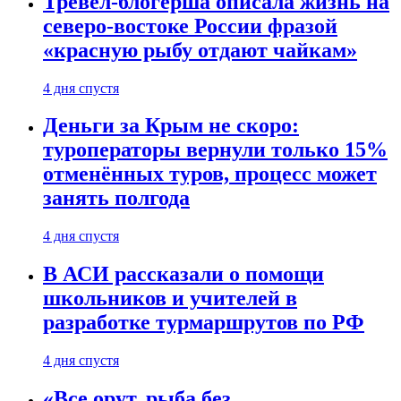
Тревел-блогерша описала жизнь на
северо-востоке России фразой
«красную рыбу отдают чайкам»
4 дня спустя
Деньги за Крым не скоро:
туроператоры вернули только 15%
отменённых туров, процесс может
занять полгода
4 дня спустя
В АСИ рассказали о помощи
школьников и учителей в
разработке турмаршрутов по РФ
4 дня спустя
«Все орут, рыба без