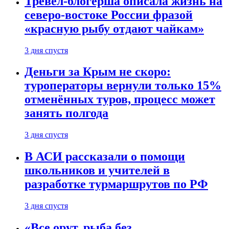
Тревел-блогерша описала жизнь на
северо-востоке России фразой
«красную рыбу отдают чайкам»
3 дня спустя
Деньги за Крым не скоро:
туроператоры вернули только 15%
отменённых туров, процесс может
занять полгода
3 дня спустя
В АСИ рассказали о помощи
школьников и учителей в
разработке турмаршрутов по РФ
3 дня спустя
«Все орут, рыба без