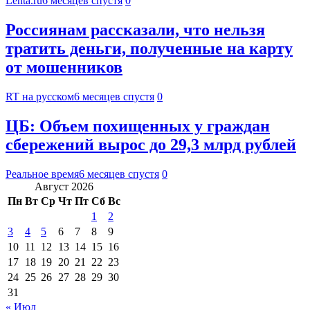
Lenta.ru
6 месяцев спустя
0
Россиянам рассказали, что нельзя
тратить деньги, полученные на карту
от мошенников
RT на русском
6 месяцев спустя
0
ЦБ: Объем похищенных у граждан
сбережений вырос до 29,3 млрд рублей
Реальное время
6 месяцев спустя
0
Август 2026
Пн
Вт
Ср
Чт
Пт
Сб
Вс
1
2
3
4
5
6
7
8
9
10
11
12
13
14
15
16
17
18
19
20
21
22
23
24
25
26
27
28
29
30
31
« Июл