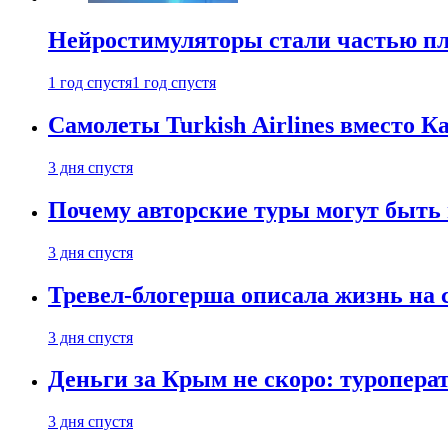
Нейростимуляторы стали частью п
1 год спустя
1 год спустя
Самолеты Turkish Airlines вместо 
3 дня спустя
Почему авторские туры могут быть
3 дня спустя
Тревел-блогерша описала жизнь на 
3 дня спустя
Деньги за Крым не скоро: туропера
3 дня спустя