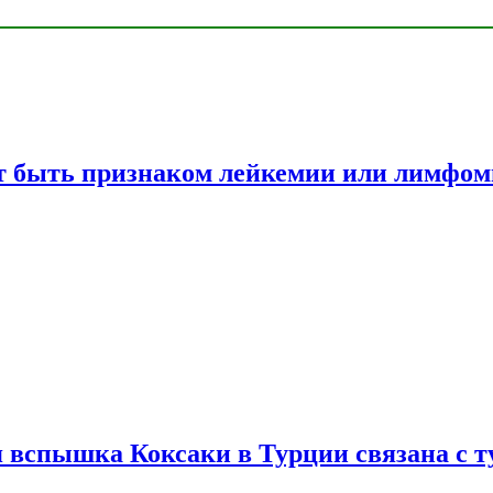
жет быть признаком лейкемии или лимфо
вспышка Коксаки в Турции связана с т