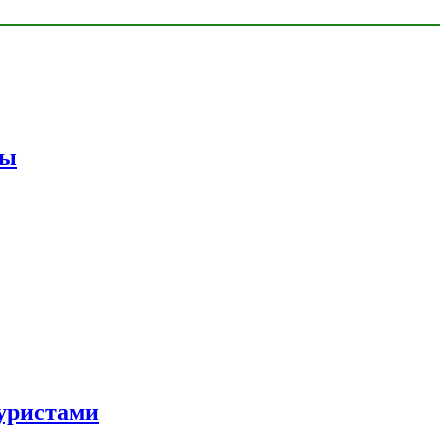
мы
уристами