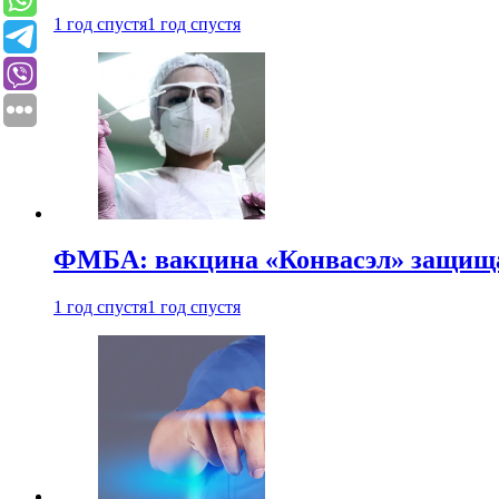
1 год спустя
1 год спустя
ФМБА: вакцина «Конвасэл» защищае
1 год спустя
1 год спустя