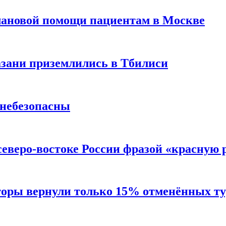
лановой помощи пациентам в Москве
Казани приземлились в Тбилиси
 небезопасны
северо-востоке России фразой «красную
торы вернули только 15% отменённых тур