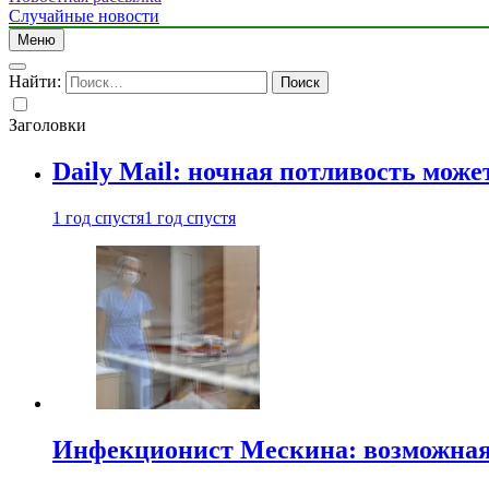
Случайные новости
Меню
Найти:
Заголовки
Daily Mail: ночная потливость мо
1 год спустя
1 год спустя
Инфекционист Мескина: возможная 