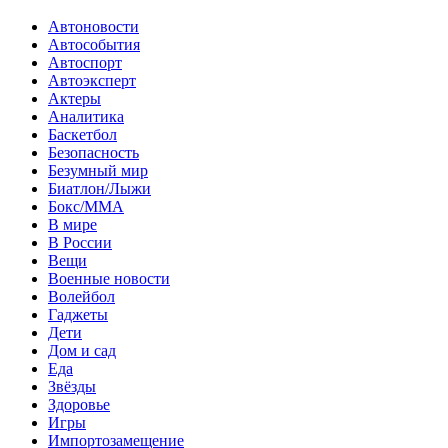
Автоновости
Автособытия
Автоспорт
Автоэксперт
Актеры
Аналитика
Баскетбол
Безопасность
Безумный мир
Биатлон/Лыжи
Бокс/MMA
В мире
В России
Вещи
Военные новости
Волейбол
Гаджеты
Дети
Дом и сад
Еда
Звёзды
Здоровье
Игры
Импортозамещение