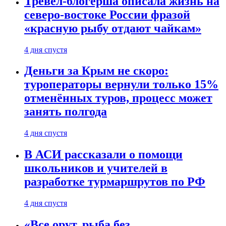
Тревел-блогерша описала жизнь на
северо-востоке России фразой
«красную рыбу отдают чайкам»
4 дня спустя
Деньги за Крым не скоро:
туроператоры вернули только 15%
отменённых туров, процесс может
занять полгода
4 дня спустя
В АСИ рассказали о помощи
школьников и учителей в
разработке турмаршрутов по РФ
4 дня спустя
«Все орут, рыба без