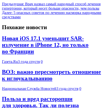
Предыдущая:
Врач назвал самый народный способ лечения
гипертонии, который несет больше опасности, чем пользы
Далее:
5 опасных советов по лечению насморка народными
средствами
Похожие новости
Новая iOS 17.1 уменьшит SAR-
излучение в iPhone 12, но только
во Франции
Газета.Ru
3 года спустя
0
ВОЗ: важно пересмотреть отношение
к иглоукалыванию
Национальная Служба Новостей
3 года спустя
0
Польза и вред расторопши
для здоровья. Так ли полезна