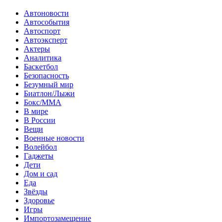
Автоновости
Автособытия
Автоспорт
Автоэксперт
Актеры
Аналитика
Баскетбол
Безопасность
Безумный мир
Биатлон/Лыжи
Бокс/MMA
В мире
В России
Вещи
Военные новости
Волейбол
Гаджеты
Дети
Дом и сад
Еда
Звёзды
Здоровье
Игры
Импортозамещение