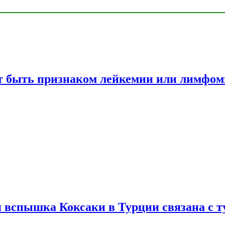
жет быть признаком лейкемии или лимфо
вспышка Коксаки в Турции связана с т