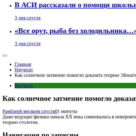
В АСИ рассказали о помощи школьн
3 дня спустя
«Все орут, рыба без холодильника
3 дня спустя
Главная
Научпоп
Как солнечное затмение помогло доказать теорию Эйншт
Научпоп
Как солнечное затмение помогло доказ
Рамблер
6 месяцев спустя
0
1 минуты
Даже ведущие физики начала XX века сомневались в невероятн
теорию столетия.
Навигация по записям