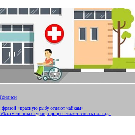
 Тбилиси
и фразой «красную рыбу отдают чайкам»
15% отменённых туров, процесс может занять полгода