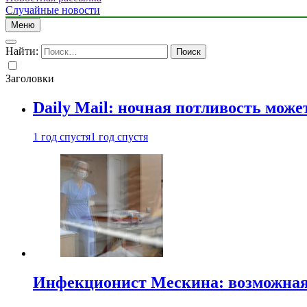
Случайные новости
Меню
Найти:
Заголовки
Daily Mail: ночная потливость мо
1 год спустя
1 год спустя
Инфекционист Мескина: возможная 