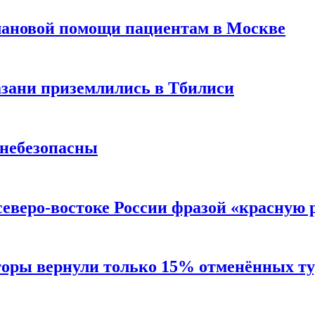
лановой помощи пациентам в Москве
Казани приземлились в Тбилиси
 небезопасны
северо-востоке России фразой «красную
торы вернули только 15% отменённых тур