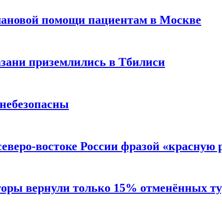
лановой помощи пациентам в Москве
Казани приземлились в Тбилиси
 небезопасны
северо-востоке России фразой «красную
торы вернули только 15% отменённых тур