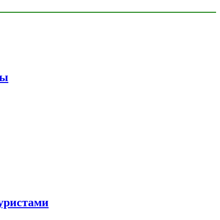
мы
уристами