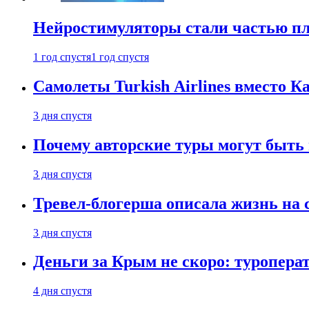
Нейростимуляторы стали частью п
1 год спустя
1 год спустя
Самолеты Turkish Airlines вместо 
3 дня спустя
Почему авторские туры могут быть
3 дня спустя
Тревел-блогерша описала жизнь на 
3 дня спустя
Деньги за Крым не скоро: туропера
4 дня спустя