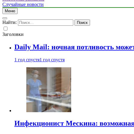
Случайные новости
Меню
Найти:
Заголовки
Daily Mail: ночная потливость мо
1 год спустя
1 год спустя
Инфекционист Мескина: возможная 