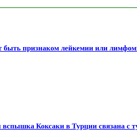
жет быть признаком лейкемии или лимфо
вспышка Коксаки в Турции связана с т