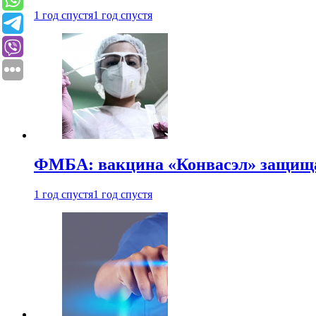
1 год спустя
1 год спустя
ФМБА: вакцина «Конвасэл» защищае
1 год спустя
1 год спустя