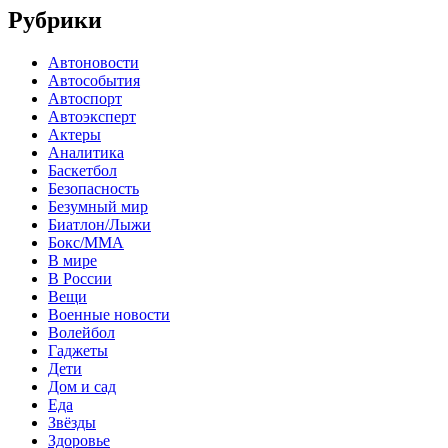
Рубрики
Автоновости
Автособытия
Автоспорт
Автоэксперт
Актеры
Аналитика
Баскетбол
Безопасность
Безумный мир
Биатлон/Лыжи
Бокс/MMA
В мире
В России
Вещи
Военные новости
Волейбол
Гаджеты
Дети
Дом и сад
Еда
Звёзды
Здоровье