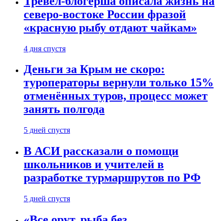
Тревел-блогерша описала жизнь на
северо-востоке России фразой
«красную рыбу отдают чайкам»
4 дня спустя
Деньги за Крым не скоро:
туроператоры вернули только 15%
отменённых туров, процесс может
занять полгода
5 дней спустя
В АСИ рассказали о помощи
школьников и учителей в
разработке турмаршрутов по РФ
5 дней спустя
«Все орут, рыба без