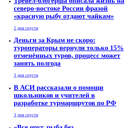
Тревел-блогерша описала жизнь на
северо-востоке России фразой
«красную рыбу отдают чайкам»
2 дня спустя
Деньги за Крым не скоро:
туроператоры вернули только 15%
отменённых туров, процесс может
занять полгода
3 дня спустя
В АСИ рассказали о помощи
школьников и учителей в
разработке турмаршрутов по РФ
3 дня спустя
«Все орут, рыба без