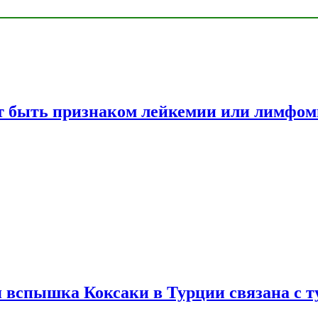
жет быть признаком лейкемии или лимфо
вспышка Коксаки в Турции связана с т