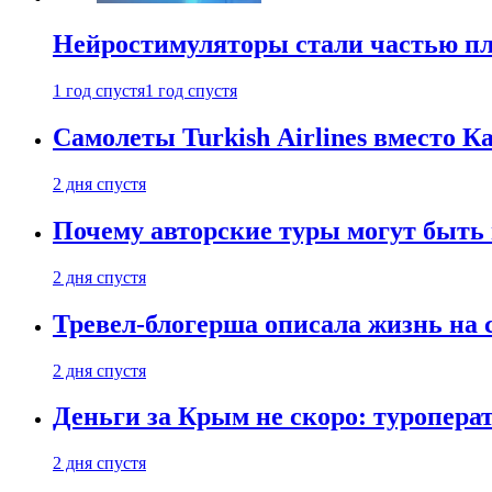
Нейростимуляторы стали частью п
1 год спустя
1 год спустя
Самолеты Turkish Airlines вместо 
2 дня спустя
Почему авторские туры могут быть
2 дня спустя
Тревел-блогерша описала жизнь на 
2 дня спустя
Деньги за Крым не скоро: туропера
2 дня спустя