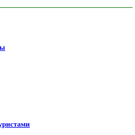
мы
уристами