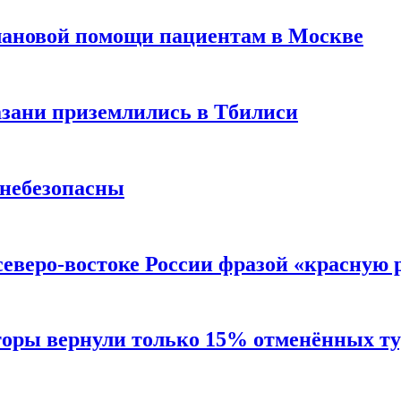
лановой помощи пациентам в Москве
Казани приземлились в Тбилиси
 небезопасны
северо-востоке России фразой «красную
торы вернули только 15% отменённых тур