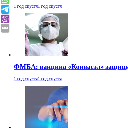
1 год спустя
1 год спустя
ФМБА: вакцина «Конвасэл» защищае
1 год спустя
1 год спустя