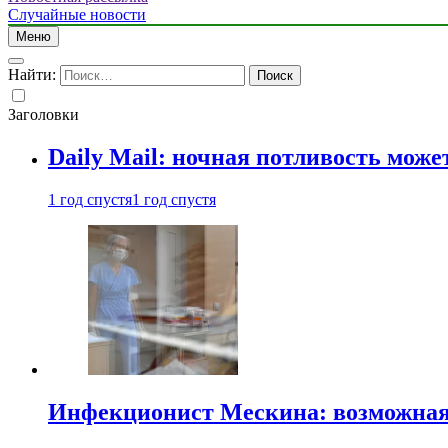
Случайные новости
Меню
Найти:
Заголовки
Daily Mail: ночная потливость мо
1 год спустя
1 год спустя
Инфекционист Мескина: возможная 