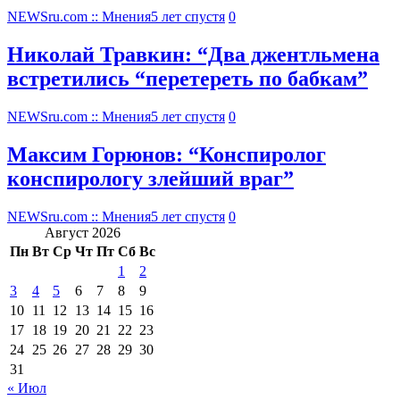
NEWSru.com :: Мнения
5 лет спустя
0
Николай Травкин: “Два джентльмена
встретились “перетереть по бабкам”
NEWSru.com :: Мнения
5 лет спустя
0
Максим Горюнов: “Конспиролог
конспирологу злейший враг”
NEWSru.com :: Мнения
5 лет спустя
0
Август 2026
Пн
Вт
Ср
Чт
Пт
Сб
Вс
1
2
3
4
5
6
7
8
9
10
11
12
13
14
15
16
17
18
19
20
21
22
23
24
25
26
27
28
29
30
31
« Июл