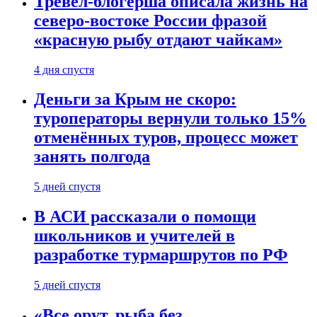
Тревел-блогерша описала жизнь на
северо-востоке России фразой
«красную рыбу отдают чайкам»
4 дня спустя
Деньги за Крым не скоро:
туроператоры вернули только 15%
отменённых туров, процесс может
занять полгода
5 дней спустя
В АСИ рассказали о помощи
школьников и учителей в
разработке турмаршрутов по РФ
5 дней спустя
«Все орут, рыба без