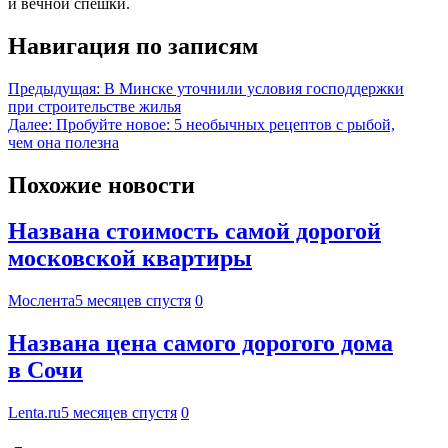
и вечной спешки.
Навигация по записям
Предыдущая:
В Минске уточнили условия господдержки
при строительстве жилья
Далее:
Пробуйте новое: 5 необычных рецептов с рыбой,
чем она полезна
Похожие новости
Названа стоимость самой дорогой
московской квартиры
Мослента
5 месяцев спустя
0
Названа цена самого дорогого дома
в Сочи
Lenta.ru
5 месяцев спустя
0