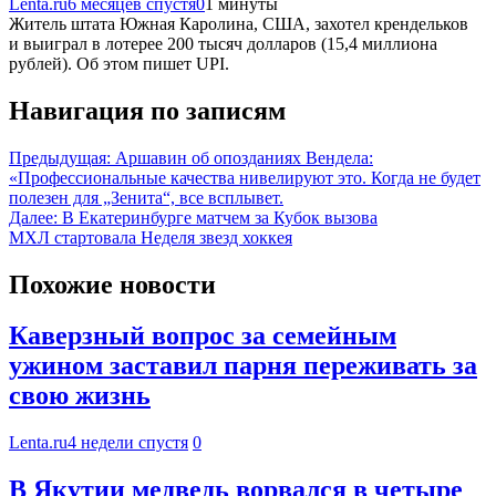
Lenta.ru
6 месяцев спустя
0
1 минуты
Житель штата Южная Каролина, США, захотел крендельков
и выиграл в лотерее 200 тысяч долларов (15,4 миллиона
рублей). Об этом пишет UPI.
Навигация по записям
Предыдущая:
Аршавин об опозданиях Вендела:
«Профессиональные качества нивелируют это. Когда не будет
полезен для „Зенита“, все всплывет.
Далее:
В Екатеринбурге матчем за Кубок вызова
МХЛ стартовала Неделя звезд хоккея
Похожие новости
Каверзный вопрос за семейным
ужином заставил парня переживать за
свою жизнь
Lenta.ru
4 недели спустя
0
В Якутии медведь ворвался в четыре