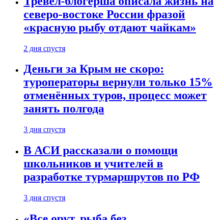
Тревел-блогерша описала жизнь на
северо-востоке России фразой
«красную рыбу отдают чайкам»
2 дня спустя
Деньги за Крым не скоро:
туроператоры вернули только 15%
отменённых туров, процесс может
занять полгода
3 дня спустя
В АСИ рассказали о помощи
школьников и учителей в
разработке турмаршрутов по РФ
3 дня спустя
«Все орут, рыба без