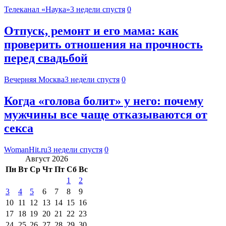
Телеканал «Наука»
3 недели спустя
0
Отпуск, ремонт и его мама: как
проверить отношения на прочность
перед свадьбой
Вечерняя Москва
3 недели спустя
0
Когда «голова болит» у него: почему
мужчины все чаще отказываются от
секса
WomanHit.ru
3 недели спустя
0
Август 2026
Пн
Вт
Ср
Чт
Пт
Сб
Вс
1
2
3
4
5
6
7
8
9
10
11
12
13
14
15
16
17
18
19
20
21
22
23
24
25
26
27
28
29
30