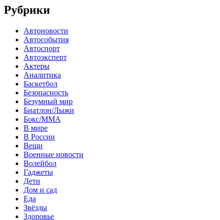
Рубрики
Автоновости
Автособытия
Автоспорт
Автоэксперт
Актеры
Аналитика
Баскетбол
Безопасность
Безумный мир
Биатлон/Лыжи
Бокс/MMA
В мире
В России
Вещи
Военные новости
Волейбол
Гаджеты
Дети
Дом и сад
Еда
Звёзды
Здоровье