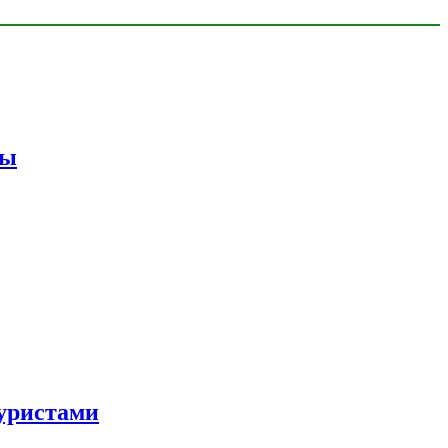
мы
уристами