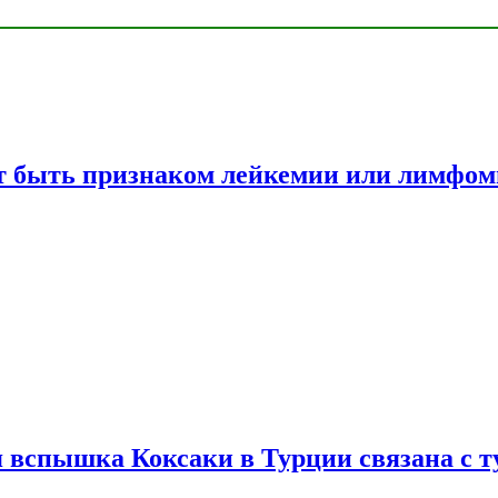
жет быть признаком лейкемии или лимфо
вспышка Коксаки в Турции связана с т