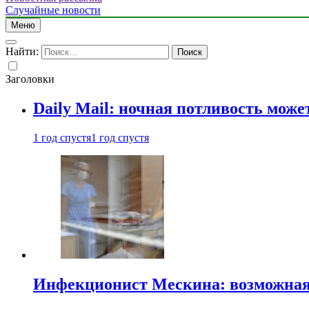
Случайные новости
Меню
Найти:
Заголовки
Daily Mail: ночная потливость мо
1 год спустя
1 год спустя
Инфекционист Мескина: возможная 