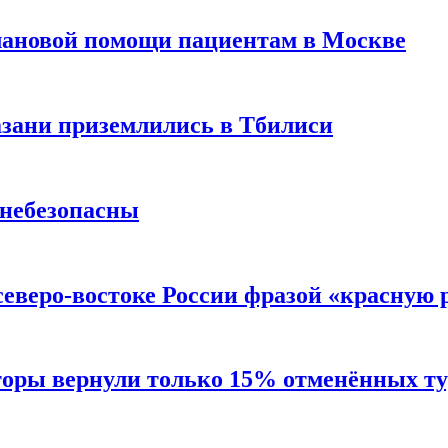
лановой помощи пациентам в Москве
Казани приземлились в Тбилиси
 небезопасны
северо-востоке России фразой «красную
торы вернули только 15% отменённых тур