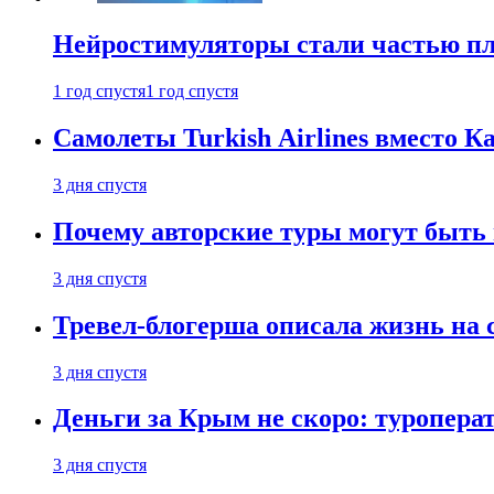
Нейростимуляторы стали частью п
1 год спустя
1 год спустя
Самолеты Turkish Airlines вместо 
3 дня спустя
Почему авторские туры могут быть
3 дня спустя
Тревел-блогерша описала жизнь на 
3 дня спустя
Деньги за Крым не скоро: туропера
3 дня спустя