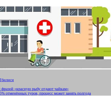
 Тбилиси
и фразой «красную рыбу отдают чайкам»
15% отменённых туров, процесс может занять полгода