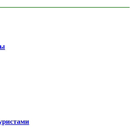
мы
уристами