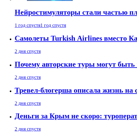
Нейростимуляторы стали частью п
1 год спустя
1 год спустя
Самолеты Turkish Airlines вместо 
2 дня спустя
Почему авторские туры могут быть
2 дня спустя
Тревел-блогерша описала жизнь на 
2 дня спустя
Деньги за Крым не скоро: туропера
2 дня спустя