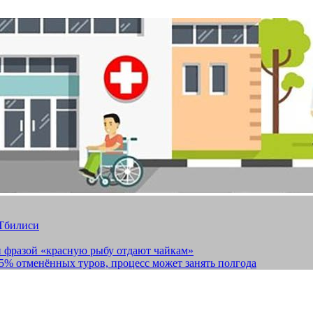
 Тбилиси
и фразой «красную рыбу отдают чайкам»
15% отменённых туров, процесс может занять полгода