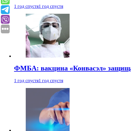
1 год спустя
1 год спустя
ФМБА: вакцина «Конвасэл» защищае
1 год спустя
1 год спустя