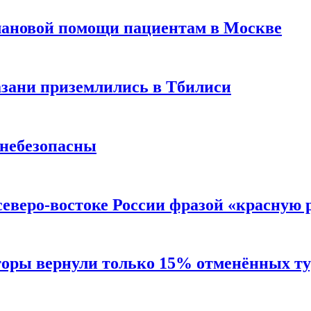
лановой помощи пациентам в Москве
Казани приземлились в Тбилиси
 небезопасны
северо-востоке России фразой «красную
торы вернули только 15% отменённых тур