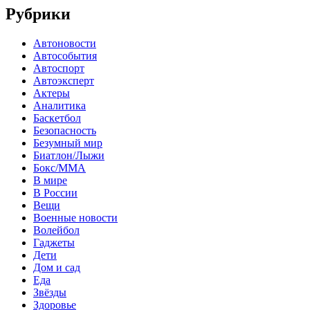
Рубрики
Автоновости
Автособытия
Автоспорт
Автоэксперт
Актеры
Аналитика
Баскетбол
Безопасность
Безумный мир
Биатлон/Лыжи
Бокс/MMA
В мире
В России
Вещи
Военные новости
Волейбол
Гаджеты
Дети
Дом и сад
Еда
Звёзды
Здоровье