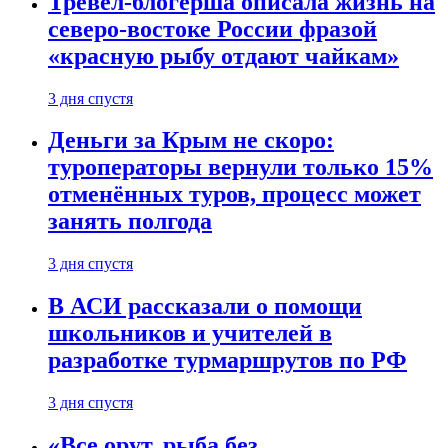
Тревел-блогерша описала жизнь на
северо-востоке России фразой
«красную рыбу отдают чайкам»
3 дня спустя
Деньги за Крым не скоро:
туроператоры вернули только 15%
отменённых туров, процесс может
занять полгода
3 дня спустя
В АСИ рассказали о помощи
школьников и учителей в
разработке турмаршрутов по РФ
3 дня спустя
«Все орут, рыба без