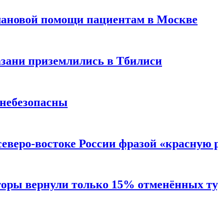
лановой помощи пациентам в Москве
Казани приземлились в Тбилиси
 небезопасны
северо-востоке России фразой «красную
торы вернули только 15% отменённых тур