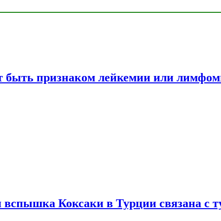
жет быть признаком лейкемии или лимфо
вспышка Коксаки в Турции связана с т