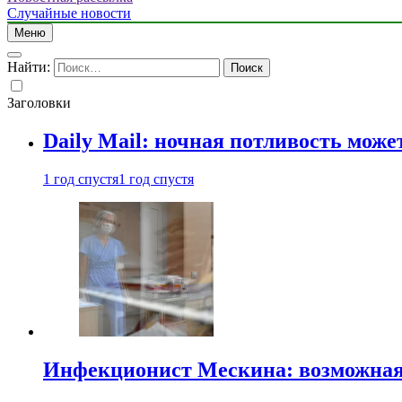
Случайные новости
Меню
Найти:
Заголовки
Daily Mail: ночная потливость мо
1 год спустя
1 год спустя
Инфекционист Мескина: возможная 