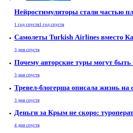
Нейростимуляторы стали частью п
1 год спустя
1 год спустя
Самолеты Turkish Airlines вместо 
3 дня спустя
Почему авторские туры могут быть
3 дня спустя
Тревел-блогерша описала жизнь на 
3 дня спустя
Деньги за Крым не скоро: туропера
4 дня спустя