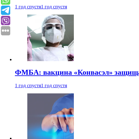
1 год спустя
1 год спустя
ФМБА: вакцина «Конвасэл» защищае
1 год спустя
1 год спустя