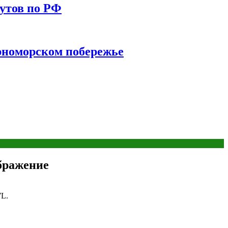
утов по РФ
ерноморском побережье
бражение
7L.