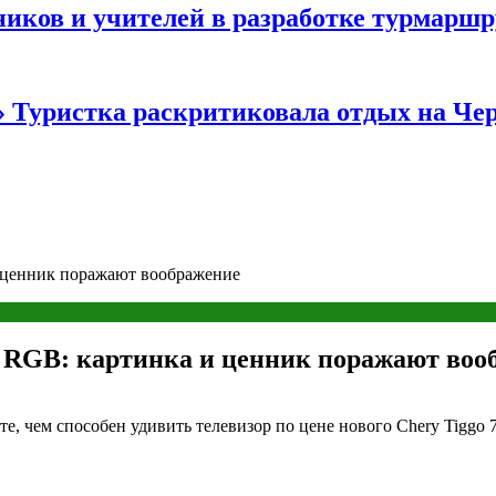
иков и учителей в разработке турмаршр
…» Туристка раскритиковала отдых на Ч
и ценник поражают воображение
o RGB: картинка и ценник поражают воо
е, чем способен удивить телевизор по цене нового Chery Tiggo 