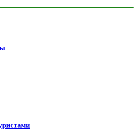
мы
уристами