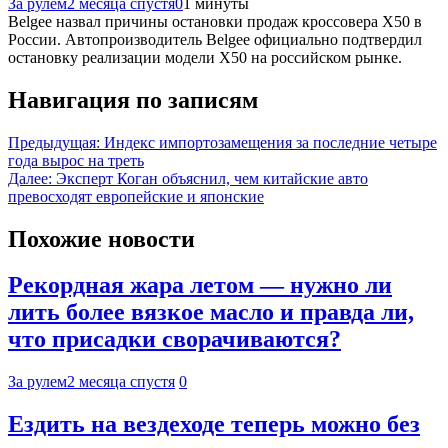
За рулем
2 месяца спустя
0
1 минуты
Belgee назвал причины остановки продаж кроссовера X50 в
России. Автопроизводитель Belgee официально подтвердил
остановку реализации модели X50 на российском рынке.
Навигация по записям
Предыдущая:
Индекс импортозамещения за последние четыре
года вырос на треть
Далее:
Эксперт Коган объяснил, чем китайские авто
превосходят европейские и японские
Похожие новости
Рекордная жара летом — нужно ли
лить более вязкое масло и правда ли,
что присадки сворачиваются?
За рулем
2 месяца спустя
0
Ездить на вездеходе теперь можно без