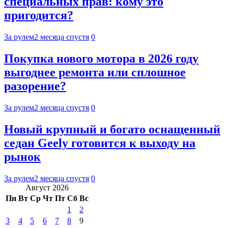
специальных прав: кому это
пригодится?
За рулем
2 месяца спустя
0
Покупка нового мотора в 2026 году
выгоднее ремонта или сплошное
разорение?
За рулем
2 месяца спустя
0
Новый крупный и богато оснащенный
седан Geely готовится к выходу на
рынок
За рулем
2 месяца спустя
0
Август 2026
Пн
Вт
Ср
Чт
Пт
Сб
Вс
1
2
3
4
5
6
7
8
9