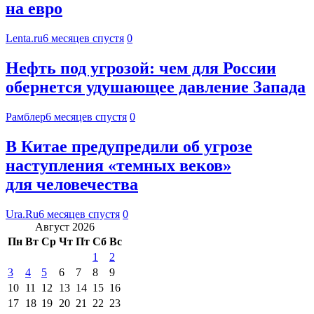
на евро
Lenta.ru
6 месяцев спустя
0
Нефть под угрозой: чем для России
обернется удушающее давление Запада
Рамблер
6 месяцев спустя
0
В Китае предупредили об угрозе
наступления «темных веков»
для человечества
Ura.Ru
6 месяцев спустя
0
Август 2026
Пн
Вт
Ср
Чт
Пт
Сб
Вс
1
2
3
4
5
6
7
8
9
10
11
12
13
14
15
16
17
18
19
20
21
22
23