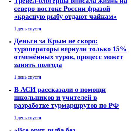
Тревел-блогерша описала жизнь на
северо-востоке России фразой
«красную рыбу отдают чайкам»
1 день спустя
Деньги за Крым не скоро:
туроператоры вернули только 15%
отменённых туров, процесс может
занять полгода
1 день спустя
В АСИ рассказали о помощи
школьников и учителей в
разработке турмаршрутов по РФ
1 день спустя
«Все орут, рыба без