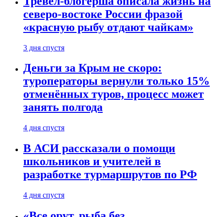
Тревел-блогерша описала жизнь на
северо-востоке России фразой
«красную рыбу отдают чайкам»
3 дня спустя
Деньги за Крым не скоро:
туроператоры вернули только 15%
отменённых туров, процесс может
занять полгода
4 дня спустя
В АСИ рассказали о помощи
школьников и учителей в
разработке турмаршрутов по РФ
4 дня спустя
«Все орут, рыба без