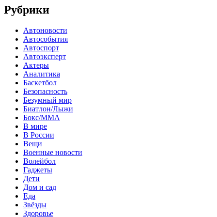
Рубрики
Автоновости
Автособытия
Автоспорт
Автоэксперт
Актеры
Аналитика
Баскетбол
Безопасность
Безумный мир
Биатлон/Лыжи
Бокс/MMA
В мире
В России
Вещи
Военные новости
Волейбол
Гаджеты
Дети
Дом и сад
Еда
Звёзды
Здоровье