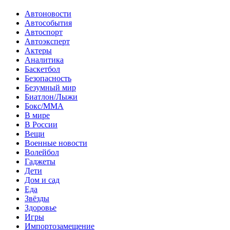
Автоновости
Автособытия
Автоспорт
Автоэксперт
Актеры
Аналитика
Баскетбол
Безопасность
Безумный мир
Биатлон/Лыжи
Бокс/MMA
В мире
В России
Вещи
Военные новости
Волейбол
Гаджеты
Дети
Дом и сад
Еда
Звёзды
Здоровье
Игры
Импортозамещение