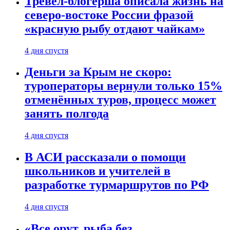
Тревел-блогерша описала жизнь на
северо-востоке России фразой
«красную рыбу отдают чайкам»
4 дня спустя
Деньги за Крым не скоро:
туроператоры вернули только 15%
отменённых туров, процесс может
занять полгода
4 дня спустя
В АСИ рассказали о помощи
школьников и учителей в
разработке турмаршрутов по РФ
4 дня спустя
«Все орут, рыба без