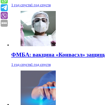
1 год спустя
1 год спустя
ФМБА: вакцина «Конвасэл» защищае
1 год спустя
1 год спустя