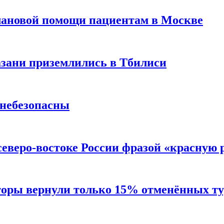
лановой помощи пациентам в Москве
Казани приземлились в Тбилиси
 небезопасны
северо-востоке России фразой «красную
торы вернули только 15% отменённых тур