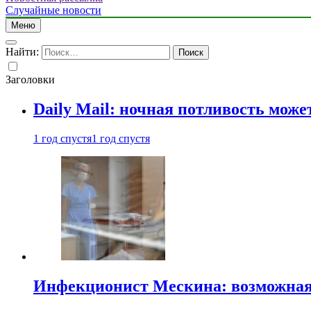
Случайные новости
Меню
Найти:
Заголовки
Daily Mail: ночная потливость мо
1 год спустя
1 год спустя
Инфекционист Мескина: возможная 