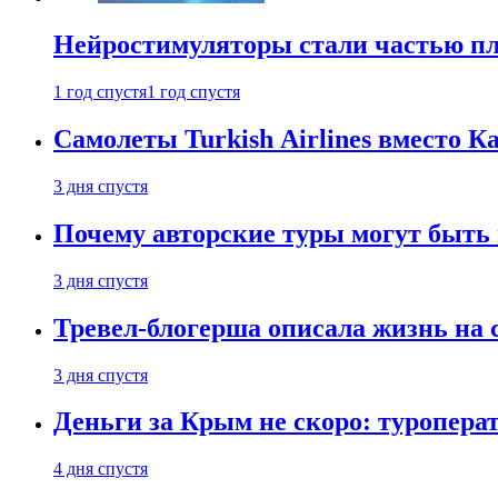
Нейростимуляторы стали частью п
1 год спустя
1 год спустя
Самолеты Turkish Airlines вместо 
3 дня спустя
Почему авторские туры могут быть
3 дня спустя
Тревел-блогерша описала жизнь на 
3 дня спустя
Деньги за Крым не скоро: туропера
4 дня спустя