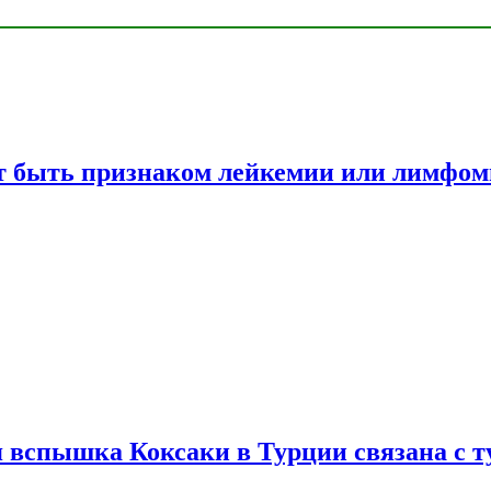
жет быть признаком лейкемии или лимфо
вспышка Коксаки в Турции связана с т