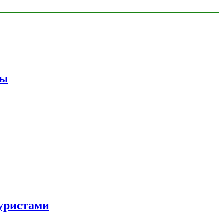
мы
уристами