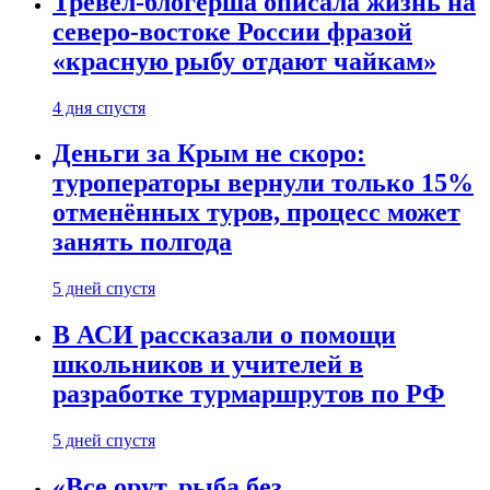
Тревел-блогерша описала жизнь на
северо-востоке России фразой
«красную рыбу отдают чайкам»
4 дня спустя
Деньги за Крым не скоро:
туроператоры вернули только 15%
отменённых туров, процесс может
занять полгода
5 дней спустя
В АСИ рассказали о помощи
школьников и учителей в
разработке турмаршрутов по РФ
5 дней спустя
«Все орут, рыба без